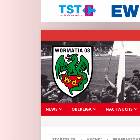
NEWS
OBERLIGA
NACHWUCHS
STARTSEITE
ARCHIV
ERGEBNISDA