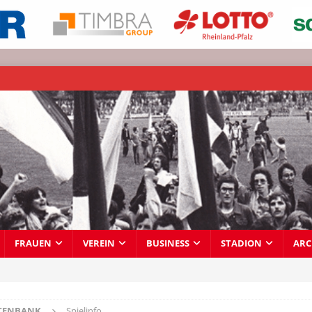
FRAUEN
VEREIN
BUSINESS
STADION
ARC
TENBANK
Spielinfo