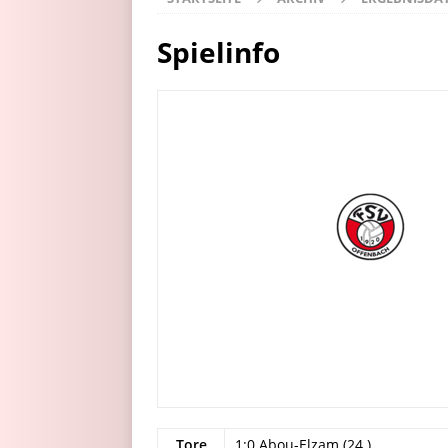
Spielinfo
Tore
1:0 Abou-Elzam (24.)