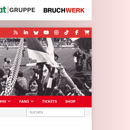
HIV
FANS
TICKETS
SHOP