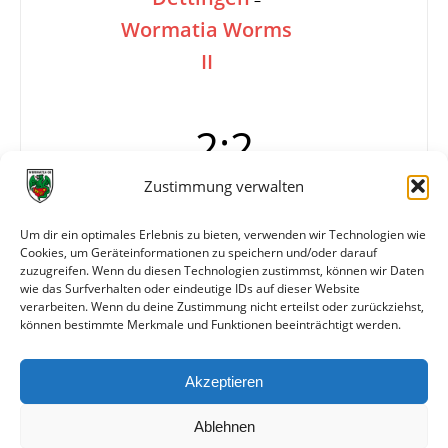
Wormatia Worms
II
2:2
Zustimmung verwalten
Tore
0:1 Blüm (6.)
Um dir ein optimales Erlebnis zu bieten, verwenden wir Technologien wie
0:2 Schmitz (12.)
Cookies, um Geräteinformationen zu speichern und/oder darauf
1:2 Ebert (63.)
zuzugreifen. Wenn du diesen Technologien zustimmst, können wir Daten
2:2 Metz (87.)
wie das Surfverhalten oder eindeutige IDs auf dieser Website
verarbeiten. Wenn du deine Zustimmung nicht erteilst oder zurückziehst,
können bestimmte Merkmale und Funktionen beeinträchtigt werden.
Weitere Daten
Akzeptieren
Alle bisherigen Partien der beiden Mannschaften
anzeigen
Ablehnen