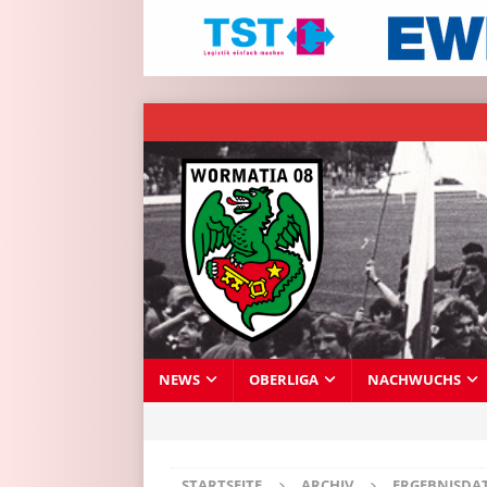
NEWS
OBERLIGA
NACHWUCHS
STARTSEITE
ARCHIV
ERGEBNISDA