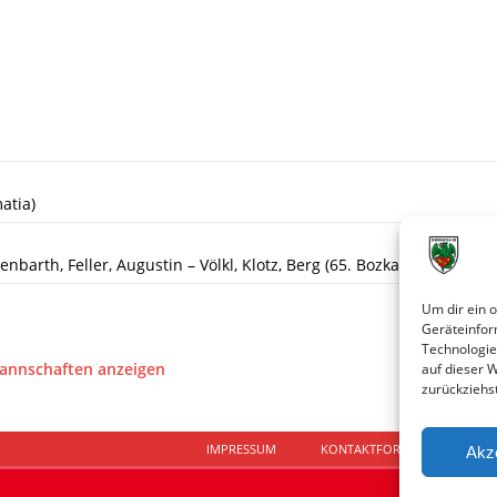
atia)
isenbarth, Feller, Augustin – Völkl, Klotz, Berg (65. Bozkaya), Blüm 
Um dir ein 
Geräteinfor
Technologie
Mannschaften anzeigen
auf dieser 
zurückziehs
IMPRESSUM
KONTAKTFORMULAR
D
Akz