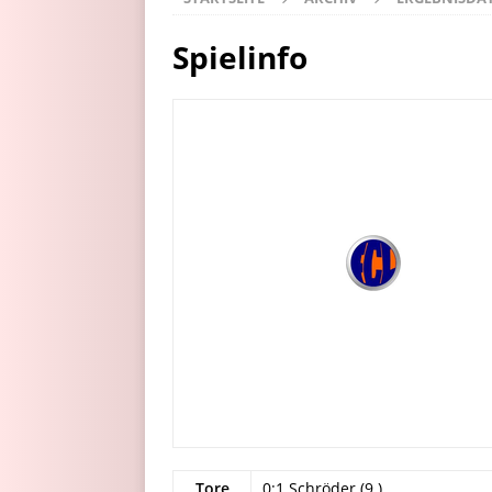
Spielinfo
Tore
0:1 Schröder (9.)