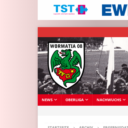
NEWS
OBERLIGA
NACHWUCHS
STARTSEITE
ARCHIV
ERGEBNISDA