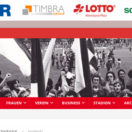
FRAUEN
VEREIN
BUSINESS
STADION
ARC
TENBANK
Spielinfo