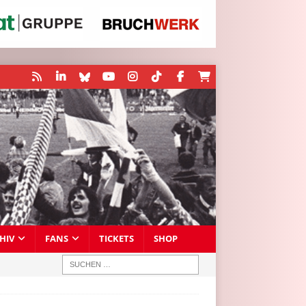
HIV
FANS
TICKETS
SHOP