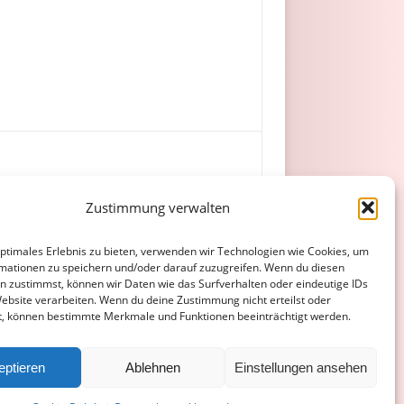
Zustimmung verwalten
(65. Atacan) – Heidenmann, Schröder
optimales Erlebnis zu bieten, verwenden wir Technologien wie Cookies, um
mationen zu speichern und/oder darauf zuzugreifen. Wenn du diesen
n zustimmst, können wir Daten wie das Surfverhalten oder eindeutige IDs
Website verarbeiten. Wenn du deine Zustimmung nicht erteilst oder
t, können bestimmte Merkmale und Funktionen beeinträchtigt werden.
ATENSCHUTZERKLÄRUNG
COOKIE-RICHTLINIE (EU)
eptieren
Ablehnen
Einstellungen ansehen