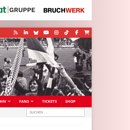
HIV
FANS
TICKETS
SHOP