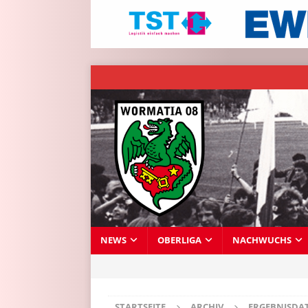
NEWS
OBERLIGA
NACHWUCHS
STARTSEITE
ARCHIV
ERGEBNISDA