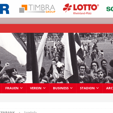
FRAUEN
VEREIN
BUSINESS
STADION
ARC
TENBANK
Spielinfo