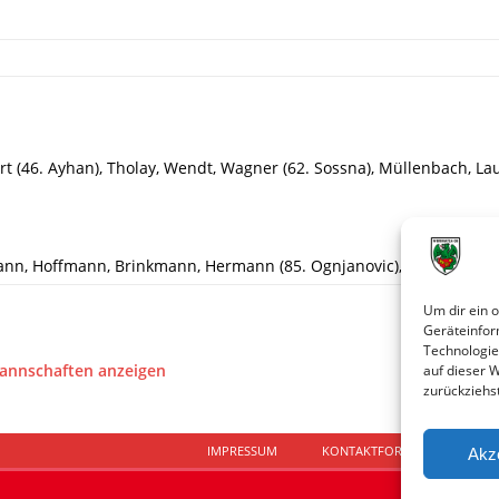
rt (46. Ayhan), Tholay, Wendt, Wagner (62. Sossna), Müllenbach, L
nn, Hoffmann, Brinkmann, Hermann (85. Ognjanovic), Addo (80. Mag
Um dir ein 
Geräteinfor
Technologie
Mannschaften anzeigen
auf dieser 
zurückziehs
IMPRESSUM
KONTAKTFORMULAR
D
Akz