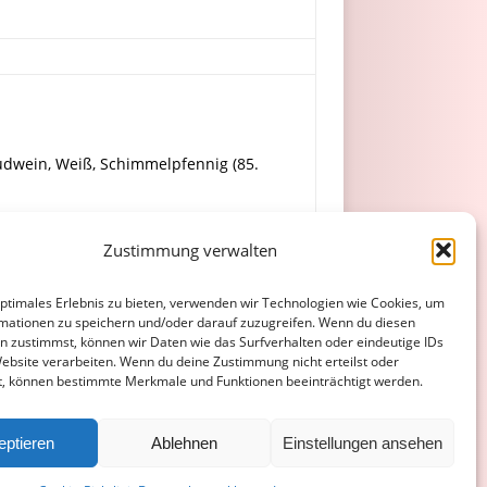
audwein, Weiß, Schimmelpfennig (85.
Zustimmung verwalten
in), Jones, Manga, C. Vogel, Gebhardt.
optimales Erlebnis zu bieten, verwenden wir Technologien wie Cookies, um
mationen zu speichern und/oder darauf zuzugreifen. Wenn du diesen
n zustimmst, können wir Daten wie das Surfverhalten oder eindeutige IDs
Website verarbeiten. Wenn du deine Zustimmung nicht erteilst oder
t, können bestimmte Merkmale und Funktionen beeinträchtigt werden.
ATENSCHUTZERKLÄRUNG
COOKIE-RICHTLINIE (EU)
eptieren
Ablehnen
Einstellungen ansehen