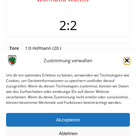
2:2
Tore
1:0 Hofmann (20.)
2:0 Großmann (41.)
Zustimmung verwalten
2:1 Ljusic (61.)
2:2 Ljusic (88.)
Um dir ein optimales Erlebnis zu bieten, verwenden wir Technologien wie
Info
Besondere Vorkommnisse
Cookies, um Geräteinformationen zu speichern und/oder darauf
Braden (Wormatia) schießt Foulelfmeter an den
zuzugreifen. Wenn du diesen Technologien zustimmst, können wir Daten
Pfosten (85.)
wie das Surfverhalten oder eindeutige IDs auf dieser Website
verarbeiten. Wenn du deine Zustimmung nicht erteilst oder zurückziehst,
können bestimmte Merkmale und Funktionen beeinträchtigt werden.
Weitere Daten
Akzeptieren
Alle bisherigen Partien der beiden Mannschaften
anzeigen
Ablehnen