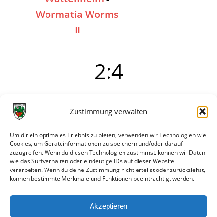
Wormatia Worms
II
2:4
Tore
0:1 Völkl (13.)
Zustimmung verwalten
0:2 Völkl (20.)
0:3 Schröder
Um dir ein optimales Erlebnis zu bieten, verwenden wir Technologien wie
0:4 Schröder (38.)
Cookies, um Geräteinformationen zu speichern und/oder darauf
1:4 (57.)
zuzugreifen. Wenn du diesen Technologien zustimmst, können wir Daten
2:4 (68.)
wie das Surfverhalten oder eindeutige IDs auf dieser Website
verarbeiten. Wenn du deine Zustimmung nicht erteilst oder zurückziehst,
können bestimmte Merkmale und Funktionen beeinträchtigt werden.
Weitere Daten
Akzeptieren
Alle bisherigen Partien der beiden Mannschaften