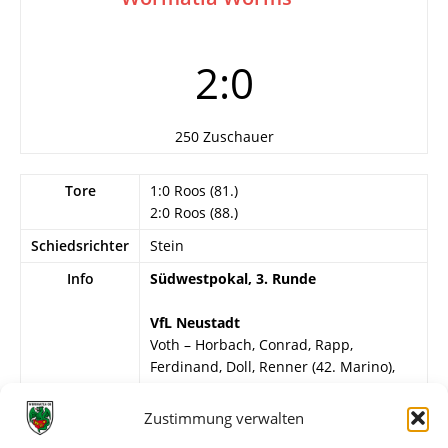
2:0
250 Zuschauer
Tore
1:0 Roos (81.)
2:0 Roos (88.)
Schiedsrichter
Stein
Info
Südwestpokal, 3. Runde
VfL Neustadt
Voth – Horbach, Conrad, Rapp,
Ferdinand, Doll, Renner (42. Marino),
Schlindwein, Malz (60. Büschlinger),
Beck, Roos.
Zustimmung verwalten