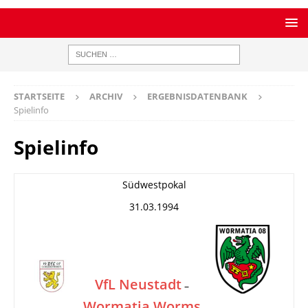
STARTSEITE
ARCHIV
ERGEBNISDATENBANK
Spielinfo
Spielinfo
Südwestpokal
31.03.1994
VfL Neustadt
–
Wormatia Worms