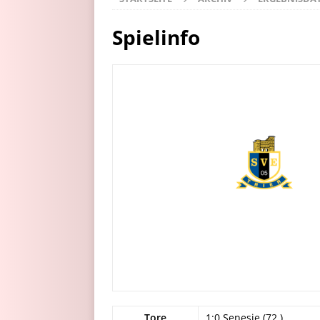
Spielinfo
Tore
1:0 Senesie (72.)