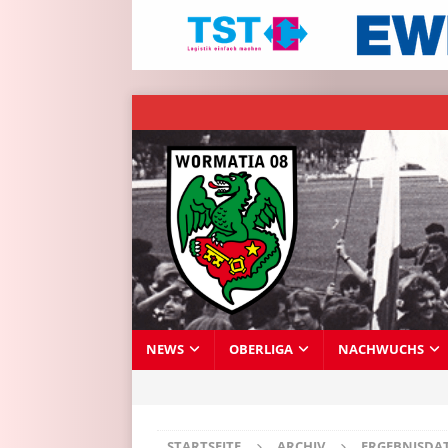
NEWS
OBERLIGA
NACHWUCHS
STARTSEITE
ARCHIV
ERGEBNISDA