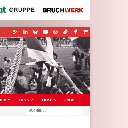
HIV
FANS
TICKETS
SHOP