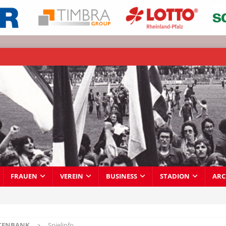
FRAUEN
VEREIN
BUSINESS
STADION
ARC
TENBANK
Spielinfo