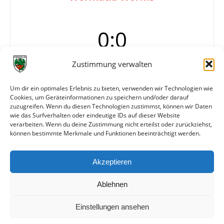
0:0
Zustimmung verwalten
250 Zuschauer
Um dir ein optimales Erlebnis zu bieten, verwenden wir Technologien wie
Info
Das Spiele fand auf dem Gelände des BSC 1914
Cookies, um Geräteinformationen zu speichern und/oder darauf
Oppau in der Edigheimer Str. 110 in
zuzugreifen. Wenn du diesen Technologien zustimmst, können wir Daten
Ludwigshafen statt.
wie das Surfverhalten oder eindeutige IDs auf dieser Website
verarbeiten. Wenn du deine Zustimmung nicht erteilst oder zurückziehst,
können bestimmte Merkmale und Funktionen beeinträchtigt werden.
Weitere Daten
Akzeptieren
Alle bisherigen Partien der beiden Mannschaften
anzeigen
Ablehnen
Einstellungen ansehen