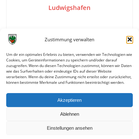
Ludwigshafen
2:1
Zustimmung verwalten
Um dir ein optimales Erlebnis zu bieten, verwenden wir Technologien wie
Tore
1:0 Scheuermann
Cookies, um Geräteinformationen zu speichern und/oder darauf
2:0 Schneider
zuzugreifen. Wenn du diesen Technologien zustimmst, können wir Daten
2:1 Pino
wie das Surfverhalten oder eindeutige IDs auf dieser Website
verarbeiten. Wenn du deine Zustimmung nicht erteilst oder zurückziehst,
können bestimmte Merkmale und Funktionen beeinträchtigt werden.
Weitere Daten
Akzeptieren
Alle bisherigen Partien der beiden Mannschaften
anzeigen
Ablehnen
Einstellungen ansehen