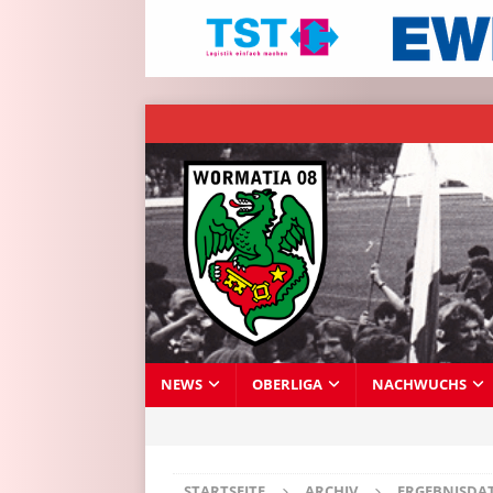
NEWS
OBERLIGA
NACHWUCHS
STARTSEITE
ARCHIV
ERGEBNISDA