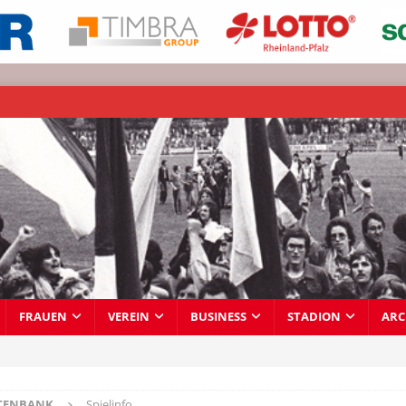
FRAUEN
VEREIN
BUSINESS
STADION
ARC
TENBANK
Spielinfo