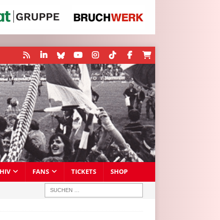
HIV
FANS
TICKETS
SHOP