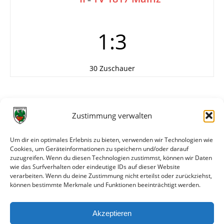
1:3
30 Zuschauer
Weitere Daten
Zustimmung verwalten
Alle bisherigen Partien der beiden Mannschaften
anzeigen
Um dir ein optimales Erlebnis zu bieten, verwenden wir Technologien wie
Cookies, um Geräteinformationen zu speichern und/oder darauf
Das sagen die Medien zum Spiel
zuzugreifen. Wenn du diesen Technologien zustimmst, können wir Daten
wie das Surfverhalten oder eindeutige IDs auf dieser Website
verarbeiten. Wenn du deine Zustimmung nicht erteilst oder zurückziehst,
Datum
Quelle
Titel
können bestimmte Merkmale und Funktionen beeinträchtigt werden.
03.12.2007
Mainzer
Wormatia Worms II –
Allgemeine
1817 Mainz 1:3 (0:1)
Akzeptieren
Zeitung