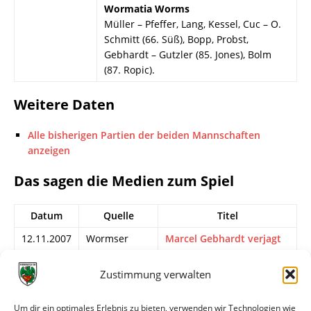
Wormatia Worms
Müller – Pfeffer, Lang, Kessel, Cuc – O.
Schmitt (66. Süß), Bopp, Probst,
Gebhardt – Gutzler (85. Jones), Bolm
(87. Ropic).
Weitere Daten
Alle bisherigen Partien der beiden Mannschaften
anzeigen
Das sagen die Medien zum Spiel
Datum
Quelle
Titel
12.11.2007
Wormser
Marcel Gebhardt verjagt
Zeitung
den \&#34;Ellenfeld-
Fluch\&#34;
Zustimmung verwalten
12.11.2007
Kicker
Gebhardt bestraft Fehler
Sportmagazin
von Mehle
Um dir ein optimales Erlebnis zu bieten, verwenden wir Technologien wie