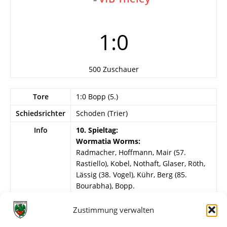
1:0
500 Zuschauer
Tore
1:0 Bopp (5.)
Schiedsrichter
Schoden (Trier)
Info
10. Spieltag:
Wormatia Worms:
Radmacher, Hoffmann, Mair (57.
Rastiello), Kobel, Nothaft, Glaser, Röth,
Lässig (38. Vogel), Kühr, Berg (85.
Bourabha), Bopp.
VfB Theley:
Zustimmung verwalten
Heckmann, Schneider, Rodens (70.