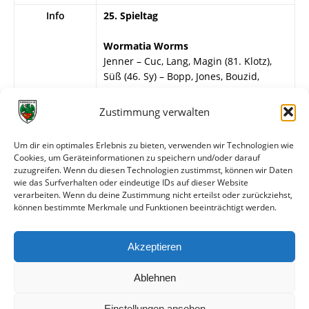
Info
25. Spieltag
Wormatia Worms
Jenner – Cuc, Lang, Magin (81. Klotz),
Süß (46. Sy) – Bopp, Jones, Bouzid,
Gebhardt – Gutzler (50. Rubio-Sanchez),
Glasner.
Zustimmung verwalten
Eintracht Trier
Um dir ein optimales Erlebnis zu bieten, verwenden wir Technologien wie
Hörrlein – Dingels, Gorka (46. Traore),
Cookies, um Geräteinformationen zu speichern und/oder darauf
Saur, Grossert – Novacic, Hartung,
zuzugreifen. Wenn du diesen Technologien zustimmst, können wir Daten
Wittek – Schlabach, Melunovic, Ismaili.
wie das Surfverhalten oder eindeutige IDs auf dieser Website
verarbeiten. Wenn du deine Zustimmung nicht erteilst oder zurückziehst,
können bestimmte Merkmale und Funktionen beeinträchtigt werden.
Weitere Daten
Akzeptieren
Alle bisherigen Partien der beiden Mannschaften
anzeigen
Ablehnen
Einstellungen ansehen