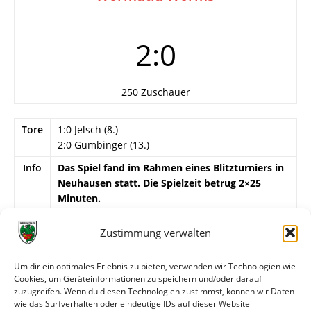
2:0
250 Zuschauer
Tore
1:0 Jelsch (8.)
2:0 Gumbinger (13.)
Info
Das Spiel fand im Rahmen eines Blitzturniers in
Neuhausen statt. Die Spielzeit betrug 2×25
Minuten.
Wormatia Worms
Zustimmung verwalten
Jenner – Cuc, Sy, Magin, Herold –
Gebhardt, Jones, Bouzid, Klotz – Rubio-
Um dir ein optimales Erlebnis zu bieten, verwenden wir Technologien wie
Sanchez, Gotel.
Cookies, um Geräteinformationen zu speichern und/oder darauf
Eingewechselt wurden Lang, Müller und Feller.
zuzugreifen. Wenn du diesen Technologien zustimmst, können wir Daten
wie das Surfverhalten oder eindeutige IDs auf dieser Website