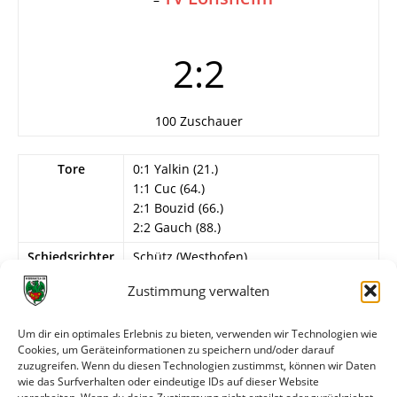
2:2
100 Zuschauer
Tore
0:1 Yalkin (21.)
1:1 Cuc (64.)
2:1 Bouzid (66.)
2:2 Gauch (88.)
Schiedsrichter
Schütz (Westhofen)
Info
Wormatia Worms
Zustimmung verwalten
Jenner – Cuc, Magin, Lang, Süß – Bopp,
Gebhardt, Bouzid, Klotz (65. Seyfert) –
Um dir ein optimales Erlebnis zu bieten, verwenden wir Technologien wie
Glasner (65. Gotel) , Gutzler (75.
Cookies, um Geräteinformationen zu speichern und/oder darauf
Herold).
zuzugreifen. Wenn du diesen Technologien zustimmst, können wir Daten
wie das Surfverhalten oder eindeutige IDs auf dieser Website