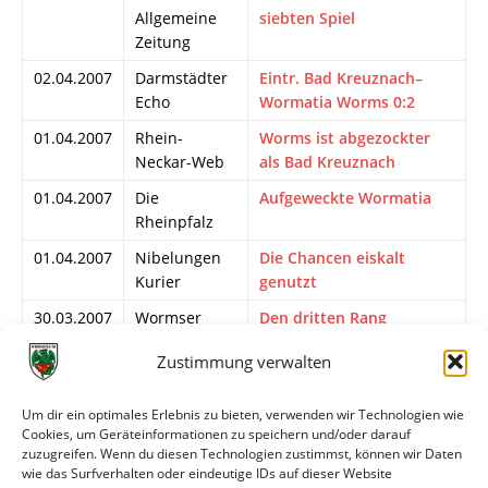
Allgemeine
siebten Spiel
Zeitung
02.04.2007
Darmstädter
Eintr. Bad Kreuznach–
Echo
Wormatia Worms 0:2
01.04.2007
Rhein-
Worms ist abgezockter
Neckar-Web
als Bad Kreuznach
01.04.2007
Die
Aufgeweckte Wormatia
Rheinpfalz
01.04.2007
Nibelungen
Die Chancen eiskalt
Kurier
genutzt
30.03.2007
Wormser
Den dritten Rang
Zeitung
stabilisieren
Zustimmung verwalten
30.03.2007
Mainzer
Oberliga-Traditionsderby
Allgemeine
am Samstag um 15.30
Um dir ein optimales Erlebnis zu bieten, verwenden wir Technologien wie
Zeitung
Uhr: Eintracht erwartet
Cookies, um Geräteinformationen zu speichern und/oder darauf
die Wormatia
zuzugreifen. Wenn du diesen Technologien zustimmst, können wir Daten
wie das Surfverhalten oder eindeutige IDs auf dieser Website
29.03.2007
Kicker
Halter baut auf