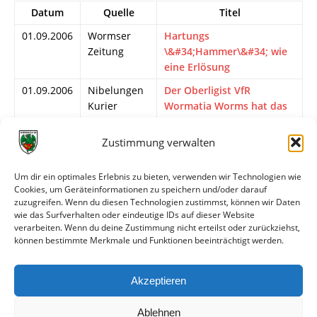
Datum
Quelle
Titel
01.09.2006
Wormser
Hartungs
Zeitung
\&#34;Hammer\&#34; wie
eine Erlösung
01.09.2006
Nibelungen
Der Oberligist VfR
Kurier
Wormatia Worms hat das
Krankenbett wieder
verlassen
Zustimmung verwalten
31.08.2006
Wormser
Gelingt der erhoffte
Zeitung
Befreiungsschlag?
Um dir ein optimales Erlebnis zu bieten, verwenden wir Technologien wie
Cookies, um Geräteinformationen zu speichern und/oder darauf
31.08.2006
Rhein-
Wormser zeigen sich von
zuzugreifen. Wenn du diesen Technologien zustimmst, können wir Daten
Neckar-Web
ihrer besten Seite
wie das Surfverhalten oder eindeutige IDs auf dieser Website
verarbeiten. Wenn du deine Zustimmung nicht erteilst oder zurückziehst,
31.08.2006
Mannheimer
Wormatia siegt verdient
können bestimmte Merkmale und Funktionen beeinträchtigt werden.
Morgen
mit 2:0
31.08.2006
Die
Wormatia – FC Homburg
Akzeptieren
Rheinpfalz
2:0
Ablehnen