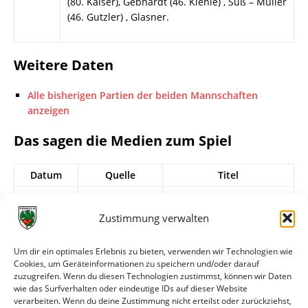
(80. Kaiser), Gebhardt (46. Kienle) , Süß – Müller
(46. Gutzler) , Glasner.
Weitere Daten
Alle bisherigen Partien der beiden Mannschaften
anzeigen
Das sagen die Medien zum Spiel
Datum
Quelle
Titel
08.09.2006
Wormser
Schwartz: \&#34;Ein
Zeitung
Rückfall in die
Zustimmung verwalten
Steinzeit\&#34;
07.09.2006
Mannheimer
Wormatia verliert in
Um dir ein optimales Erlebnis zu bieten, verwenden wir Technologien wie
Cookies, um Geräteinformationen zu speichern und/oder darauf
Morgen
Mayen mit 1:3
zuzugreifen. Wenn du diesen Technologien zustimmst, können wir Daten
07.09.2006
Rhein-Neckar-
Bittere Niederlage für
wie das Surfverhalten oder eindeutige IDs auf dieser Website
verarbeiten. Wenn du deine Zustimmung nicht erteilst oder zurückziehst,
Web
Wormatia Worms