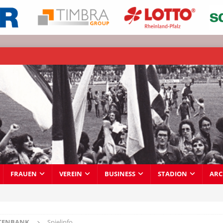
FRAUEN
VEREIN
BUSINESS
STADION
ARC
TENBANK
Spielinfo