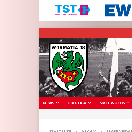
NEWS
OBERLIGA
NACHWUCHS
STARTSEITE
ARCHIV
ERGEBNISDA