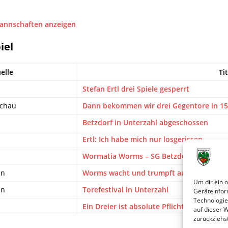
Mannschaften anzeigen
iel
elle
Tit
Stefan Ertl drei Spiele gesperrt
schau
Dann bekommen wir drei Gegentore in 1
Betzdorf in Unterzahl abgeschossen
Ertl: Ich habe mich nur losgerissen
Wormatia Worms – SG Betzdorf 5:1
en
Worms wacht und trumpft auf – 5:1
Um dir ein 
en
Torefestival in Unterzahl
Geräteinfor
Technologie
Ein Dreier ist absolute Pflicht
auf dieser 
zurückziehs