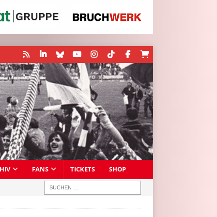
HIV
FANS
TICKETS
SHOP