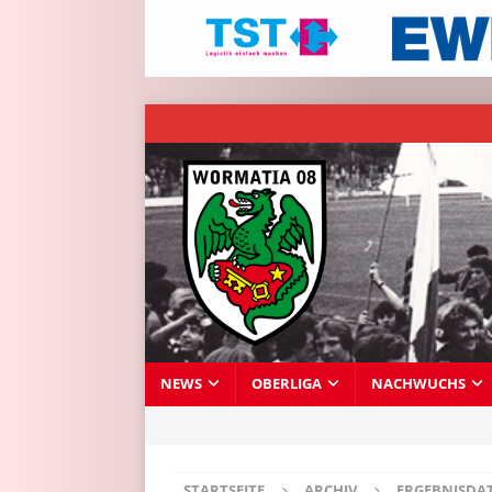
NEWS
OBERLIGA
NACHWUCHS
STARTSEITE
ARCHIV
ERGEBNISDA