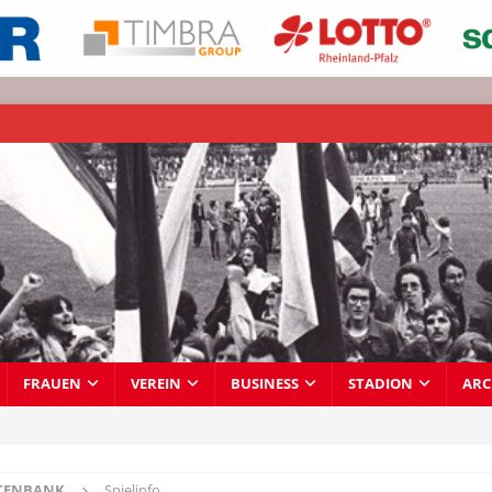
FRAUEN
VEREIN
BUSINESS
STADION
ARC
TENBANK
Spielinfo