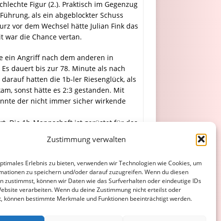
chlechte Figur (2.). Praktisch im Gegenzug
 Führung, als ein abgeblockter Schuss
rz vor dem Wechsel hätte Julian Fink das
it war die Chance vertan.
lte ein Angriff nach dem anderen in
 Es dauert bis zur 78. Minute als nach
darauf hatten die 1b-ler Riesenglück, als
am, sonst hätte es 2:3 gestanden. Mit
nnte der nicht immer sicher wirkende
t. Die 1b-Mannschaft ist gerüstet für das
Zustimmung verwalten
optimales Erlebnis zu bieten, verwenden wir Technologien wie Cookies, um
mationen zu speichern und/oder darauf zuzugreifen. Wenn du diesen
n zustimmst, können wir Daten wie das Surfverhalten oder eindeutige IDs
Website verarbeiten. Wenn du deine Zustimmung nicht erteilst oder
t, können bestimmte Merkmale und Funktionen beeinträchtigt werden.