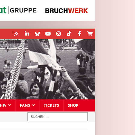
HIV
FANS
TICKETS
SHOP