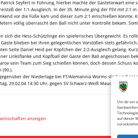
atrick Seyfert in Führung, hierbei machte der Gästetorwart eine s
istoß der 1:1-Ausgleich. In der 35. Minute ging der FSV mit 2:1 in
kend vor die Füße kam und dieser zum 2:1 einschießen konnte. Ku
etern völlig überrascht den Ball nicht unter Kontrolle bekam. Som
en sich die Hess-Schützlinge ein spielerisches Übergewicht. Es rol
äste blieben bei ihren gelegentlichen Vorstößen stets gefährlich.
ten Seite Daniel Heid per Köpfchen der 2:2-Ausgleich gelang. Kurz 
ner Linksflanke und Kopfball der Gäste den Ball angeschossen bek
zarov sein Team zum Sieg schießen können, doch dessen Schuss ko
(90.).
 gegenüber der Niederlage bei FT/Alemannia Worms stark verbesser
ag, 29.02.04 14:30 Uhr, gegen SV Schwarz-Weiß Mauchenheim.
Um dir ein 
Geräteinfor
Technologie
Mannschaften anzeigen
auf dieser 
zurückziehs