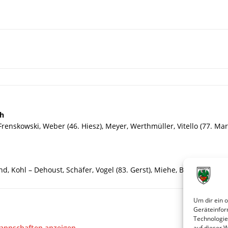
ch
 Frenskowski, Weber (46. Hiesz), Meyer, Werthmüller, Vitello (77. M
d, Kohl – Dehoust, Schäfer, Vogel (83. Gerst), Miehe, Berg – Gebhar
Um dir ein 
Geräteinfor
Technologie
Mannschaften anzeigen
auf dieser 