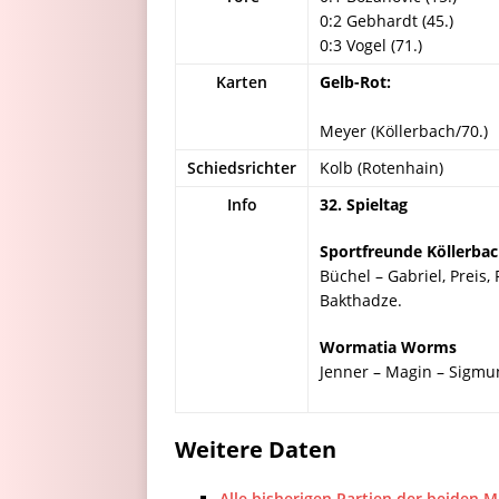
0:2 Gebhardt (45.)
0:3 Vogel (71.)
Karten
Gelb-Rot:
Meyer (Köllerbach/70.)
Schiedsrichter
Kolb (Rotenhain)
Info
32. Spieltag
Sportfreunde Köllerba
Büchel – Gabriel, Preis,
Bakthadze.
Wormatia Worms
Jenner – Magin – Sigmun
Weitere Daten
Alle bisherigen Partien der beiden 