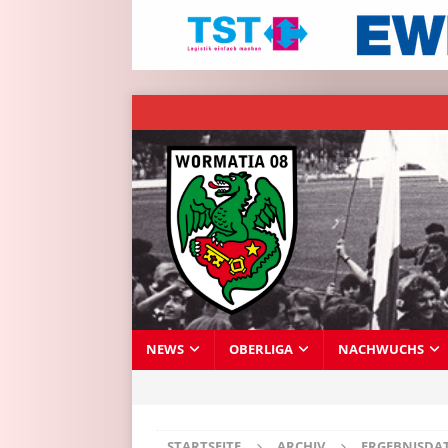
NEWS
OBERLIGA
NACHWUCHS
STARTSEITE
ARCHIV
ERGEBNISDA