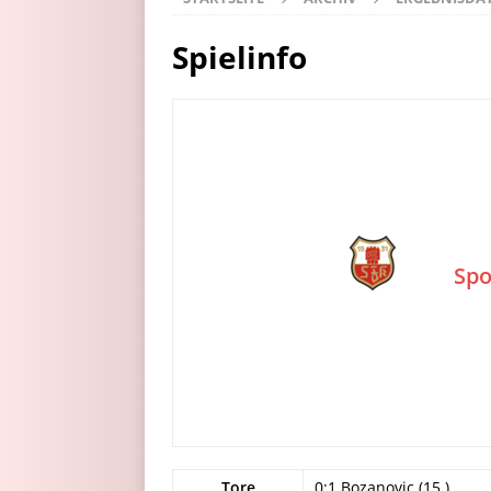
Spielinfo
Spo
Tore
0:1 Bozanovic (15.)