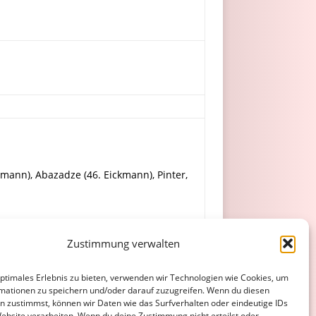
armann), Abazadze (46. Eickmann), Pinter,
dt, Bozanovic.
Zustimmung verwalten
optimales Erlebnis zu bieten, verwenden wir Technologien wie Cookies, um
mationen zu speichern und/oder darauf zuzugreifen. Wenn du diesen
n zustimmst, können wir Daten wie das Surfverhalten oder eindeutige IDs
Website verarbeiten. Wenn du deine Zustimmung nicht erteilst oder