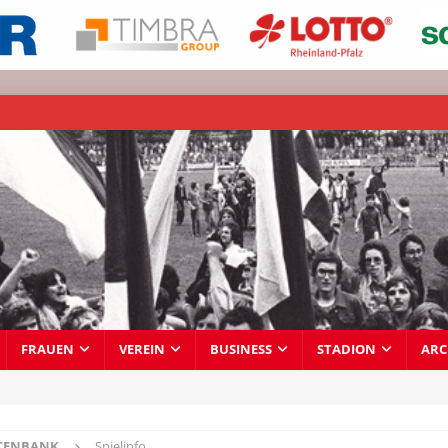
FRAUEN
VEREIN
BUSINESS
STADION
ARC
TENBANK
Spielinfo