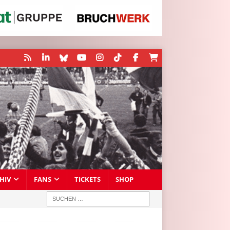
HIV
FANS
TICKETS
SHOP