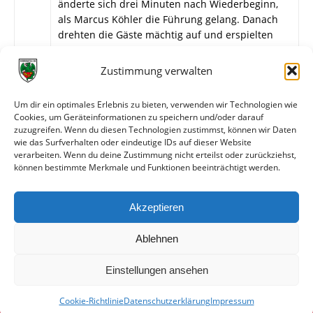
änderte sich drei Minuten nach Wiederbeginn,
als Marcus Köhler die Führung gelang. Danach
drehten die Gäste mächtig auf und erspielten
sich mehrere sehr gute Möglichkeiten, konnten
jedoch den überragenden Sven Jenner im
Zustimmung verwalten
Wormatia-Tor nicht überwinden. Zudem stand
dem Keeper bei einem Pfostenschuss (80.) das
Um dir ein optimales Erlebnis zu bieten, verwenden wir Technologien wie
Glück des Tüchtigen zur Seite. In der
Cookies, um Geräteinformationen zu speichern und/oder darauf
Nachspielzeit gelang dann Daniel Heid nach
zuzugreifen. Wenn du diesen Technologien zustimmst, können wir Daten
einem Konter noch das 2:0.
wie das Surfverhalten oder eindeutige IDs auf dieser Website
verarbeiten. Wenn du deine Zustimmung nicht erteilst oder zurückziehst,
können bestimmte Merkmale und Funktionen beeinträchtigt werden.
Weitere Daten
Akzeptieren
Alle bisherigen Partien der beiden Mannschaften
anzeigen
Ablehnen
Einstellungen ansehen
Cookie-Richtlinie
Datenschutzerklärung
Impressum
© VfR Wormatia Worms