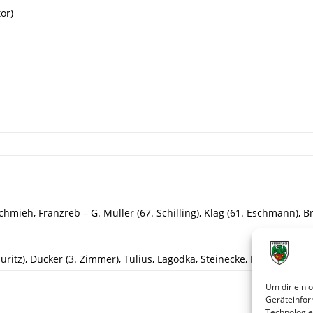
or)
Schmieh, Franzreb – G. Müller (67. Schilling), Klag (61. Eschmann), B
uritz), Dücker (3. Zimmer), Tulius, Lagodka, Steinecke, Frank, Redwa
Um dir ein 
Geräteinfor
Technologie