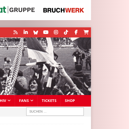
HIV
FANS
TICKETS
SHOP