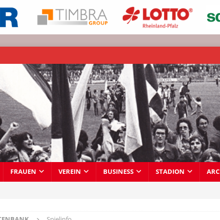
FRAUEN
VEREIN
BUSINESS
STADION
ARC
TENBANK
Spielinfo