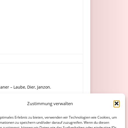
raner – Laube, Dier, Janzon.
Zustimmung verwalten
nz, Toppmöller, Roepert, Borteiro.
optimales Erlebnis zu bieten, verwenden wir Technologien wie Cookies, um
mationen zu speichern und/oder darauf zuzugreifen. Wenn du diesen
n zustimmst, können wir Daten wie das Surfverhalten oder eindeutige IDs