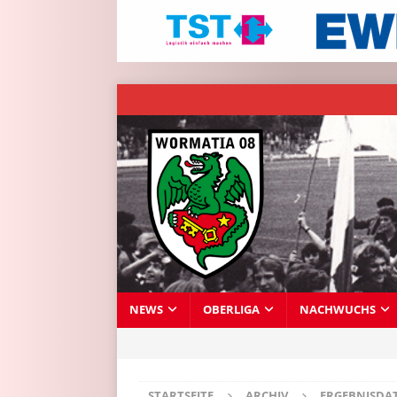
NEWS
OBERLIGA
NACHWUCHS
STARTSEITE
ARCHIV
ERGEBNISDA