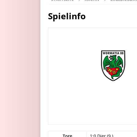
Spielinfo
Tore
1:0 Dier (9.)