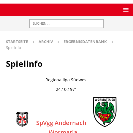
STARTSEITE
ARCHIV
ERGEBNISDATENBANK
Spielinfo
Spielinfo
Regionalliga Südwest
24.10.1971
SpVgg Andernach
Wormatia
–