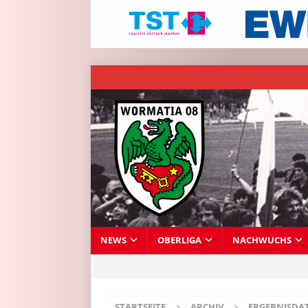
NEWS
OBERLIGA
NACHWUCHS
STARTSEITE
ARCHIV
ERGEBNISDA