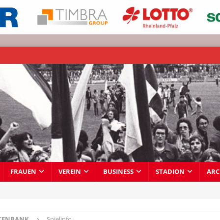
FRAUEN
VEREIN
BUSINESS
STADION
ARC
TENBANK
Spielinfo