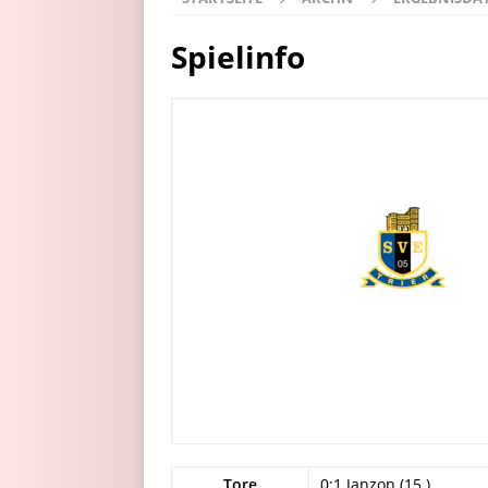
Spielinfo
Tore
0:1 Janzon (15.)