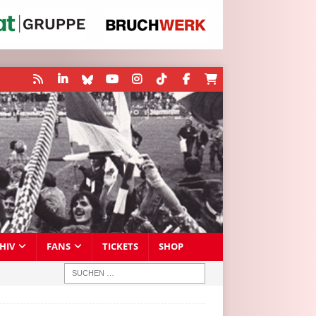
HIV
FANS
TICKETS
SHOP