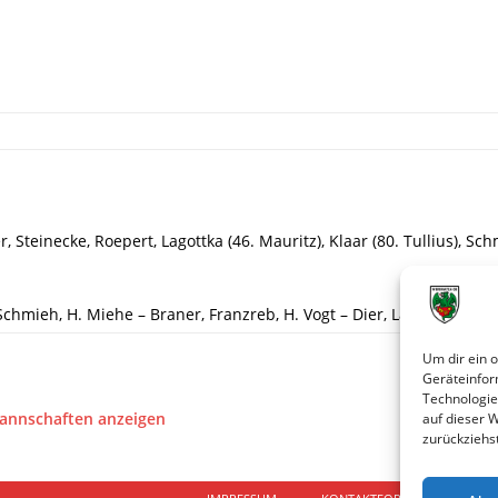
 Steinecke, Roepert, Lagottka (46. Mauritz), Klaar (80. Tullius), Sch
 Schmieh, H. Miehe – Braner, Franzreb, H. Vogt – Dier, Laube, Janzon
Um dir ein 
Geräteinfor
Technologie
Mannschaften anzeigen
auf dieser 
zurückziehs