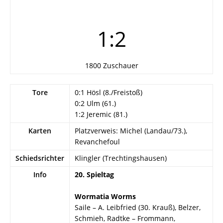
1:2
1800 Zuschauer
Tore
0:1 Hösl (8./Freistoß)
0:2 Ulm (61.)
1:2 Jeremic (81.)
Karten
Platzverweis: Michel (Landau/73.),
Revanchefoul
Schiedsrichter
Klingler (Trechtingshausen)
Info
20. Spieltag
Wormatia Worms
Saile – A. Leibfried (30. Krauß), Belzer,
Schmieh, Radtke – Frommann,