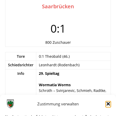
Saarbrücken
0:1
800 Zuschauer
Tore
0:1 Theobald (46.)
Schiedsrichter
Leonhardt (Rodenbach)
Info
29. Spieltag
Wormatia Worms
Schroth – Svinjarevic, Schmieh, Radtke,
Gleim, R. Kraft, Frommann, Krauß (36.
Jung), Martin, Belzer, de Haas.
Zustimmung verwalten
Saar 05 Saarbrücken