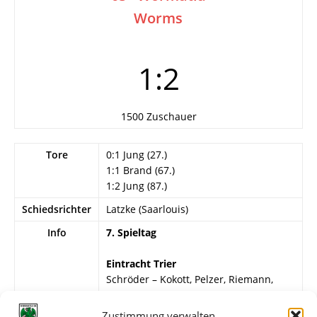
Worms
1:2
1500 Zuschauer
Tore
0:1 Jung (27.)
1:1 Brand (67.)
1:2 Jung (87.)
Schiedsrichter
Latzke (Saarlouis)
Info
7. Spieltag
Eintracht Trier
Schröder – Kokott, Pelzer, Riemann,
Pidancet, Geulich, Bensow (60. Brand),
Mijatovic, Szeinecke, Jung, Träger.
Zustimmung verwalten