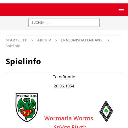
STARTSEITE
ARCHIV
ERGEBNISDATENBANK
Spielinfo
Spielinfo
Toto-Runde
26.06.1954
Wormatia Worms
SpVgg Fürth
–