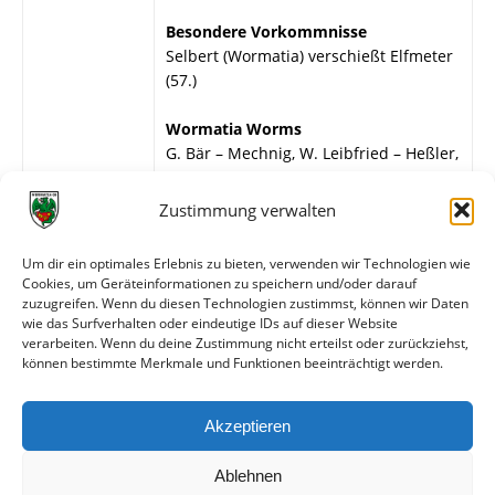
Besondere Vorkommnisse
Selbert (Wormatia) verschießt Elfmeter
(57.)
Wormatia Worms
G. Bär – Mechnig, W. Leibfried – Heßler,
Selbert, Sehrt – Rupprecht, H. Löb,
Schroer, Bogert, H. Müller.
Zustimmung verwalten
SpVgg Fürth
Um dir ein optimales Erlebnis zu bieten, verwenden wir Technologien wie
Geißler – Koch, Höfling – Frosch,
Cookies, um Geräteinformationen zu speichern und/oder darauf
Vorläufer, Gottinger – Hoffmann,
zuzugreifen. Wenn du diesen Technologien zustimmst, können wir Daten
Brenzke, Häfner, Appis, Landleiter.
wie das Surfverhalten oder eindeutige IDs auf dieser Website
verarbeiten. Wenn du deine Zustimmung nicht erteilst oder zurückziehst,
können bestimmte Merkmale und Funktionen beeinträchtigt werden.
Weitere Daten
Akzeptieren
Alle bisherigen Partien der beiden Mannschaften
anzeigen
Ablehnen