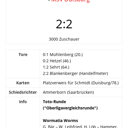
2:2
3000 Zuschauer
Tore
0:1 Mühlenberg (20.)
0:2 Hetzel (46.)
1:2 Sehrt (64.)
2:2 Blankenberger (Handelfmeter)
Karten
Platzverweis für Schmidt (Duisburg/78.)
Schiedsrichter
Ammerborn (Saarbrücken)
Info
Toto-Runde
("Oberligavergleichsrunde")
Wormatia Worms
G. Bär – W. Leibfried, H. Löb – Hammer,