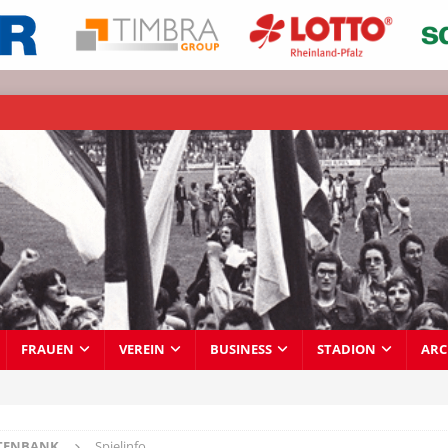
FRAUEN
VEREIN
BUSINESS
STADION
ARC
TENBANK
Spielinfo