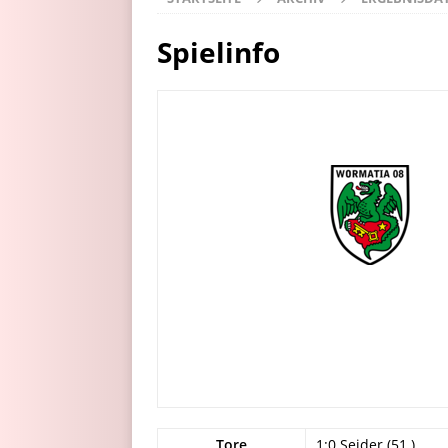
Spielinfo
Tore
1:0 Seider (51.)