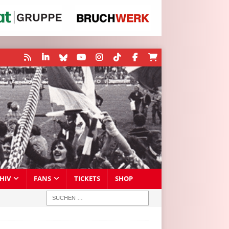
HIV
FANS
TICKETS
SHOP