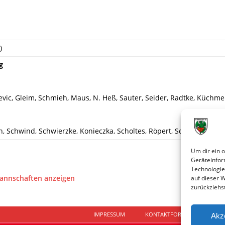
)
g
revic, Gleim, Schmieh, Maus, N. Heß, Sauter, Seider, Radtke, Küchme
h, Schwind, Schwierzke, Konieczka, Scholtes, Röpert, Schönwälder, 
Um dir ein 
Geräteinfor
Technologie
Mannschaften anzeigen
auf dieser 
zurückziehs
IMPRESSUM
KONTAKTFORMULAR
D
Akz