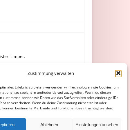
ister, Limper.
Zustimmung verwalten
Brand, Pidancet.
optimales Erlebnis zu bieten, verwenden wir Technologien wie Cookies, um
mationen zu speichern und/oder darauf zuzugreifen. Wenn du diesen
n zustimmst, können wir Daten wie das Surfverhalten oder eindeutige IDs
Website verarbeiten. Wenn du deine Zustimmung nicht erteilst oder
t, können bestimmte Merkmale und Funktionen beeinträchtigt werden.
ATENSCHUTZERKLÄRUNG
COOKIE-RICHTLINIE (EU)
eptieren
Ablehnen
Einstellungen ansehen