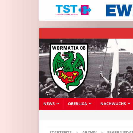
NEWS
OBERLIGA
NACHWUCHS
STARTSEITE
ARCHIV
ERGEBNISDA