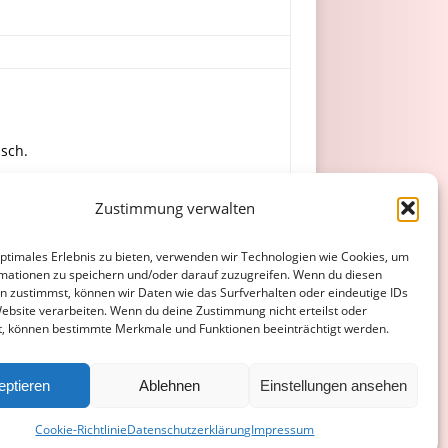
usch.
Zustimmung verwalten
er, Krauß.
optimales Erlebnis zu bieten, verwenden wir Technologien wie Cookies, um
mationen zu speichern und/oder darauf zuzugreifen. Wenn du diesen
n zustimmst, können wir Daten wie das Surfverhalten oder eindeutige IDs
Website verarbeiten. Wenn du deine Zustimmung nicht erteilst oder
t, können bestimmte Merkmale und Funktionen beeinträchtigt werden.
ATENSCHUTZERKLÄRUNG
COOKIE-RICHTLINIE (EU)
eptieren
Ablehnen
Einstellungen ansehen
Cookie-Richtlinie
Datenschutzerklärung
Impressum