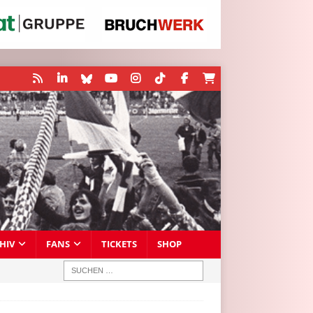
HIV
FANS
TICKETS
SHOP