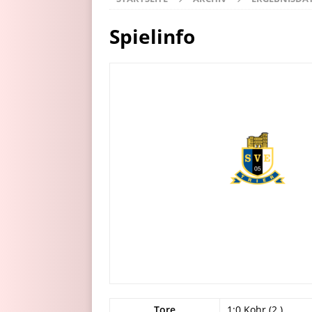
Spielinfo
Tore
1:0 Kohr (2.)