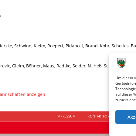
)
erzke, Schwind, Kleim, Roepert, Pidancet, Brand, Kohr, Scholtes, B
s
arevic, Gleim, Böhner, Maus, Radtke, Seider, N. Heß, Schmieh, Reuth
Um dir ein 
Geräteinfor
Technologie
Mannschaften anzeigen
auf dieser 
zurückziehs
IMPRESSUM
KONTAKTFORMULAR
D
Akz