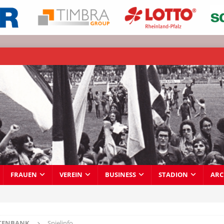
FRAUEN
VEREIN
BUSINESS
STADION
ARC
TENBANK
Spielinfo