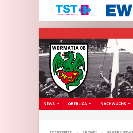
NEWS
OBERLIGA
NACHWUCHS
STARTSEITE
ARCHIV
ERGEBNISDA