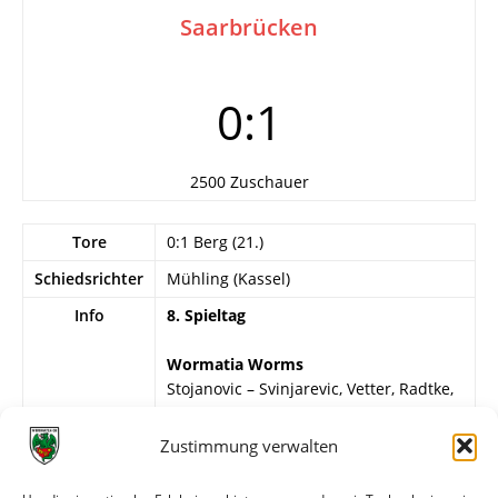
Saarbrücken
0:1
2500 Zuschauer
Tore
0:1 Berg (21.)
Schiedsrichter
Mühling (Kassel)
Info
8. Spieltag
Wormatia Worms
Stojanovic – Svinjarevic, Vetter, Radtke,
Schweizer, Gleim, R. Kraft, N. Heß,
Sticht, Schmieh, Küchmeister.
Zustimmung verwalten
Saar 05 Saarbrücken