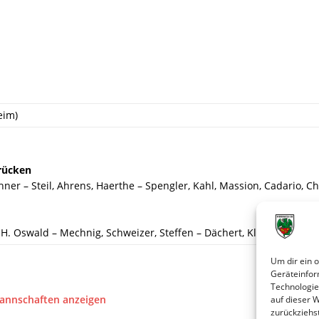
eim)
rücken
hner – Steil, Ahrens, Haerthe – Spengler, Kahl, Massion, Cadario, Chr
, H. Oswald – Mechnig, Schweizer, Steffen – Dächert, Klauß, Straus, 
Um dir ein 
Geräteinfor
Technologie
Mannschaften anzeigen
auf dieser 
zurückziehs