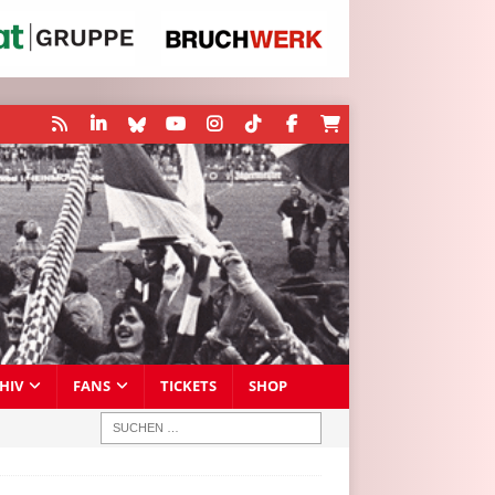
HIV
FANS
TICKETS
SHOP