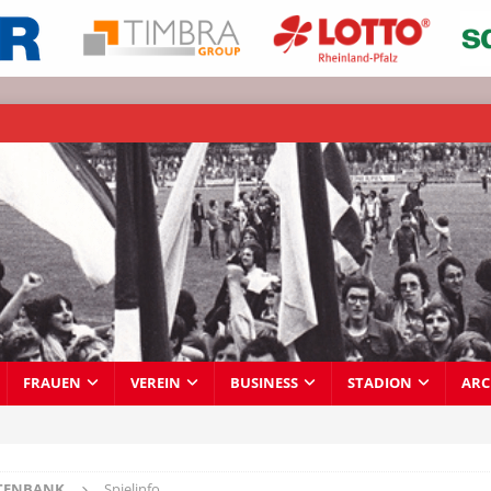
FRAUEN
VEREIN
BUSINESS
STADION
ARC
TENBANK
Spielinfo