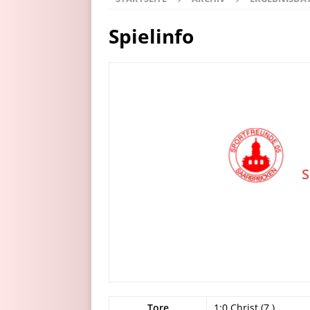
Spielinfo
S
Tore
1:0 Christ (7.)