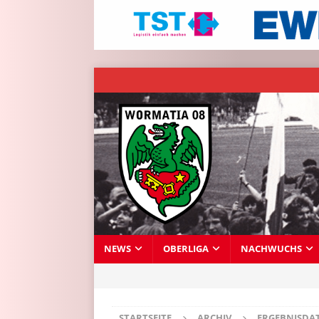
NEWS
OBERLIGA
NACHWUCHS
STARTSEITE
ARCHIV
ERGEBNISDA