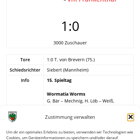
1:0
3000 Zuschauer
Tore
1:0 T. von Brevern (75.)
Schiedsrichter
Siebert (Mannheim)
Info
15. Spieltag
Wormatia Worms
G. Bär – Mechnig, H. Löb – Weiß,
Schweizer, Steffen – Dächert, Spikofski,
Molnar, H. Freese, T. von Brevern.
Zustimmung verwalten
VfR Frankenthal
Um dir ein optimales Erlebnis zu bieten, verwenden wir Technologien wie
Rößler – Neu, Meitzler – Spölgen,
Cookies, um Geräteinformationen zu speichern und/oder darauf