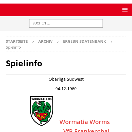
STARTSEITE
ARCHIV
ERGEBNISDATENBANK
Spielinfo
Spielinfo
Oberliga Südwest
04.12.1960
Wormatia Worms
VfR Frankenthal
–