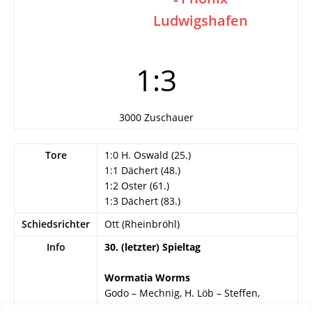
Ludwigshafen
1:3
3000 Zuschauer
Tore
1:0 H. Oswald (25.)
1:1 Dächert (48.)
1:2 Oster (61.)
1:3 Dächert (83.)
Schiedsrichter
Ott (Rheinbröhl)
Info
30. (letzter) Spieltag
Wormatia Worms
Godo – Mechnig, H. Löb – Steffen,
Schweizer, G. Pröstler – Klauß, Freese,