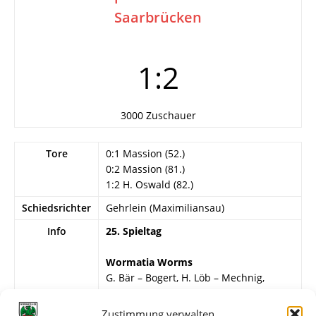
Saarbrücken
1:2
3000 Zuschauer
Tore
0:1 Massion (52.)
0:2 Massion (81.)
1:2 H. Oswald (82.)
Schiedsrichter
Gehrlein (Maximiliansau)
Info
25. Spieltag
Wormatia Worms
G. Bär – Bogert, H. Löb – Mechnig,
Schweizer, G. Pröstler – Vatter, Steffen,
H. Oswald, Weiß, Lenges.
Zustimmung verwalten