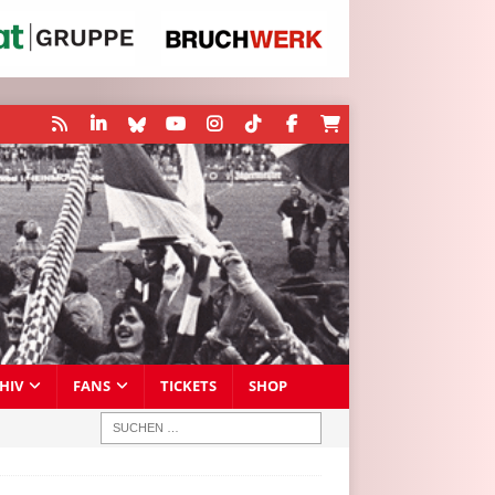
HIV
FANS
TICKETS
SHOP