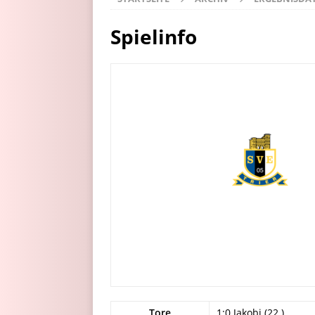
Spielinfo
Tore
1:0 Jakobi (22.)