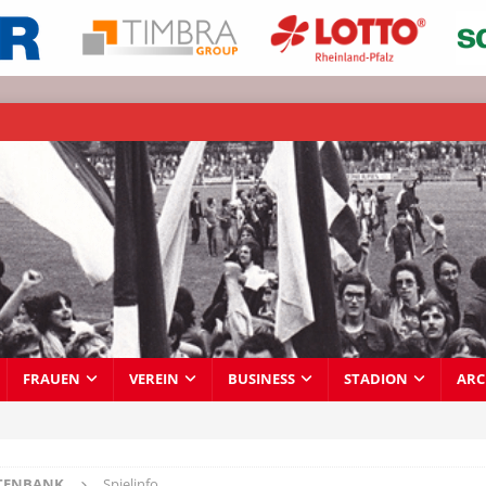
FRAUEN
VEREIN
BUSINESS
STADION
ARC
TENBANK
Spielinfo