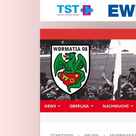
NEWS
OBERLIGA
NACHWUCHS
STARTSEITE
ARCHIV
ERGEBNISDA