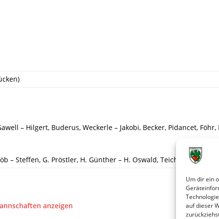
ücken)
awell – Hilgert, Buderus, Weckerle – Jakobi, Becker, Pidancet, Föhr,
öb – Steffen, G. Pröstler, H. Günther – H. Oswald, Teichmann, Vatte
Um dir ein 
Geräteinfor
Technologie
Mannschaften anzeigen
auf dieser 
zurückziehs