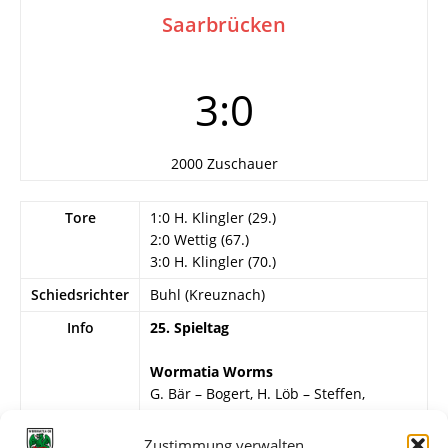
Saarbrücken
3:0
2000 Zuschauer
Tore
1:0 H. Klingler (29.)
2:0 Wettig (67.)
3:0 H. Klingler (70.)
Schiedsrichter
Buhl (Kreuznach)
Info
25. Spieltag
Wormatia Worms
G. Bär – Bogert, H. Löb – Steffen,
Kirchner, Schweizer – Wettig, Mechnig,
H. Klingler, H. Müller, Lenges.
Zustimmung verwalten