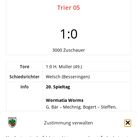
Trier 05
1:0
3000 Zuschauer
Tore
1:0 H. Müller (49.)
Schiedsrichter
Welsch (Besseringen)
Info
20. Spieltag
Wormatia Worms
G. Bär – Mechnig, Bogert – Steffen,
Kirchner, Schweizer – Rupprecht, H.
Klingler, Wettig, H. Müller, Freese.
Zustimmung verwalten
Eintracht Trier