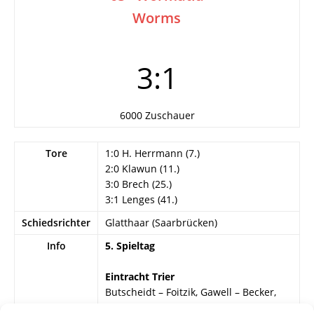
Worms
3:1
6000 Zuschauer
Tore
1:0 H. Herrmann (7.)
2:0 Klawun (11.)
3:0 Brech (25.)
3:1 Lenges (41.)
Schiedsrichter
Glatthaar (Saarbrücken)
Info
5. Spieltag
Eintracht Trier
Butscheidt – Foitzik, Gawell – Becker,
Buderus, Hilgert – H. Herrmann, Brech,