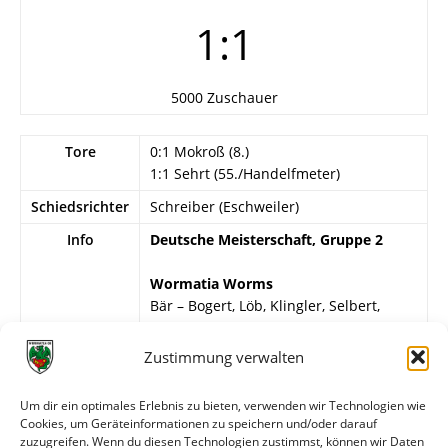
1:1
5000 Zuschauer
Tore
0:1 Mokroß (8.)
1:1 Sehrt (55./Handelfmeter)
Schiedsrichter
Schreiber (Eschweiler)
Info
Deutsche Meisterschaft, Gruppe 2
Wormatia Worms
Bär – Bogert, Löb, Klingler, Selbert,
Weiß, Rupprecht, Hammer, Schroer,
Sehrt, H. Müller.
Zustimmung verwalten
TuS Bremerhaven 93
Um dir ein optimales Erlebnis zu bieten, verwenden wir Technologien wie
Lühr – Lill, Wagenbreth, Lang, Kolditz,
Cookies, um Geräteinformationen zu speichern und/oder darauf
Bücker, Mokroß, Geise, Machniki, König,
zuzugreifen. Wenn du diesen Technologien zustimmst, können wir Daten