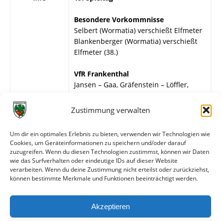
Besondere Vorkommnisse
Selbert (Wormatia) verschießt Elfmeter
Blankenberger (Wormatia) verschießt
Elfmeter (38.)
VfR Frankenthal
Jansen – Gaa, Gräfenstein – Löffler,
Blesch, Rendler – Spenler, Kilian,
Schmahl, Islinger, Spölgen.
Zustimmung verwalten
Wormatia Worms
Um dir ein optimales Erlebnis zu bieten, verwenden wir Technologien wie
G. Bär – M. Kiefer, H. Löb – Heßler,
Cookies, um Geräteinformationen zu speichern und/oder darauf
Mechnig, Sehrt – Schroer, Rupprecht,
zuzugreifen. Wenn du diesen Technologien zustimmst, können wir Daten
Blankenberger, Baas, H. Müller.
wie das Surfverhalten oder eindeutige IDs auf dieser Website
verarbeiten. Wenn du deine Zustimmung nicht erteilst oder zurückziehst,
können bestimmte Merkmale und Funktionen beeinträchtigt werden.
Weitere Daten
Akzeptieren
Alle bisherigen Partien der beiden Mannschaften
anzeigen