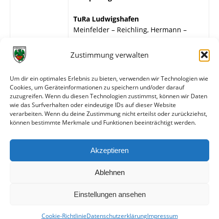
TuRa Ludwigshafen
Meinfelder – Reichling, Hermann –
Dlugi, Jung, Steiner – Grabsch, Pinkert,
Baas, Meier, Albert.
Zustimmung verwalten
Wormatia Worms
Um dir ein optimales Erlebnis zu bieten, verwenden wir Technologien wie
G. Bär – W. Leibfried, Heßler – Hammer,
Cookies, um Geräteinformationen zu speichern und/oder darauf
Selbert, Sehrt – H. Klingler, H. Löb,
zuzugreifen. Wenn du diesen Technologien zustimmst, können wir Daten
Mechnig, Bogert, H. Müller.
wie das Surfverhalten oder eindeutige IDs auf dieser Website
verarbeiten. Wenn du deine Zustimmung nicht erteilst oder zurückziehst,
können bestimmte Merkmale und Funktionen beeinträchtigt werden.
Weitere Daten
Akzeptieren
Alle bisherigen Partien der beiden Mannschaften
anzeigen
Ablehnen
Einstellungen ansehen
Cookie-Richtlinie
Datenschutzerklärung
Impressum
© VfR Wormatia Worms