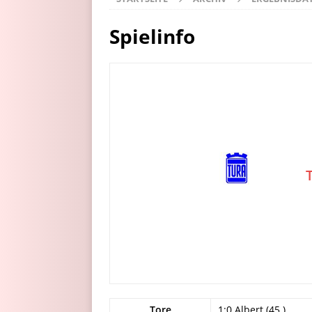
Spielinfo
Tore
1:0 Albert (45.)