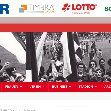
FRAUEN
VEREIN
BUSINESS
STADION
ARC
TENBANK
Spielinfo