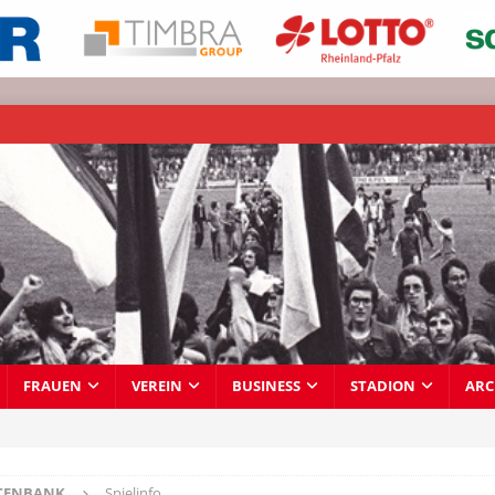
FRAUEN
VEREIN
BUSINESS
STADION
ARC
TENBANK
Spielinfo