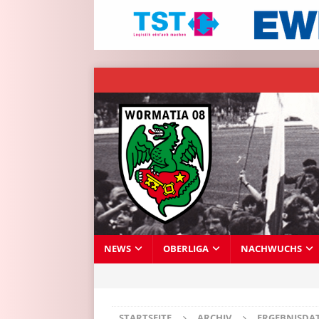
NEWS
OBERLIGA
NACHWUCHS
STARTSEITE
ARCHIV
ERGEBNISDA