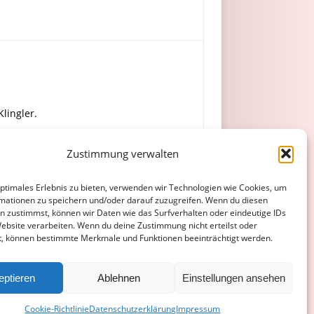
Klingler.
Zustimmung verwalten
optimales Erlebnis zu bieten, verwenden wir Technologien wie Cookies, um
mationen zu speichern und/oder darauf zuzugreifen. Wenn du diesen
n zustimmst, können wir Daten wie das Surfverhalten oder eindeutige IDs
Website verarbeiten. Wenn du deine Zustimmung nicht erteilst oder
t, können bestimmte Merkmale und Funktionen beeinträchtigt werden.
ATENSCHUTZERKLÄRUNG
COOKIE-RICHTLINIE (EU)
eptieren
Ablehnen
Einstellungen ansehen
Cookie-Richtlinie
Datenschutzerklärung
Impressum