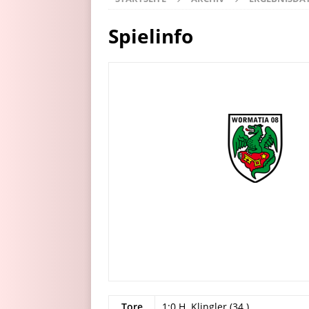
Spielinfo
Tore
1:0 H. Klingler (34.)