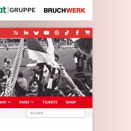
HIV
FANS
TICKETS
SHOP