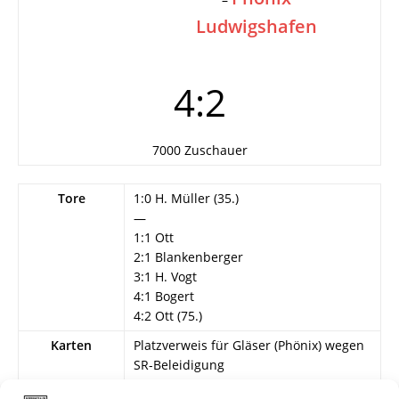
Ludwigshafen
4:2
7000 Zuschauer
Tore
1:0 H. Müller (35.)
—
1:1 Ott
2:1 Blankenberger
3:1 H. Vogt
4:1 Bogert
4:2 Ott (75.)
Karten
Platzverweis für Gläser (Phönix) wegen
SR-Beleidigung
Schiedsrichter
Alt (Frankfurt)